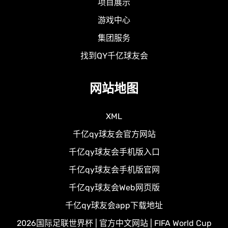
项目展示
游戏中心
集团服务
找到QY千亿球友会
网站地图
XML
千亿qy球友会官方网站
千亿qy球友会手机版入口
千亿qy球友会手机版官网
千亿qy球友会Web网页版
千亿qy球友会app下载地址
2026国际足联世界杯 | 官方中文网站 | FIFA World Cup