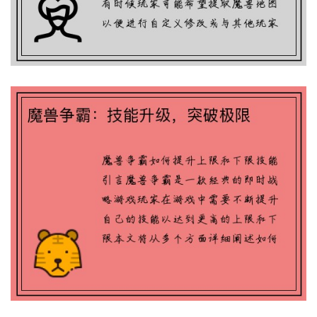
魔兽争霸：技能升级，突破极限
魔兽争霸3：混乱治理的中文转变