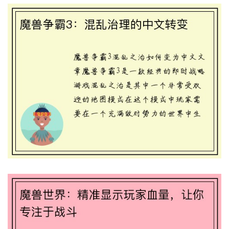
魔兽世界：精准显示玩家血量，让你专注
于战斗