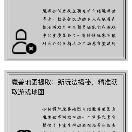
魔兽地图提取：新玩法揭秘，精准获取游
戏地图