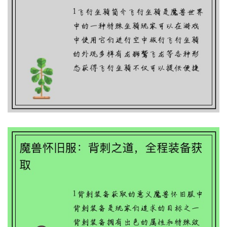
魔兽怀旧服：背刺之道，全程装备获取