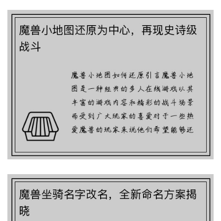
魔兽坐骑名字改名，全新命名方案揭晓