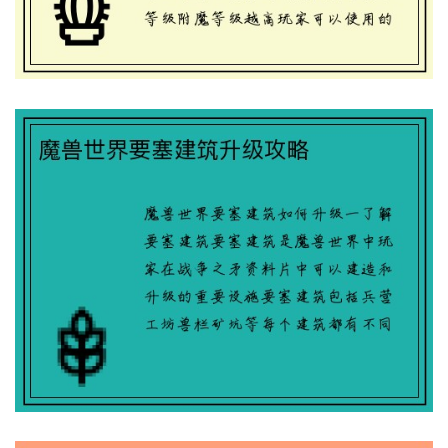
魔兽世界正服：探寻坐骑装备的奥秘