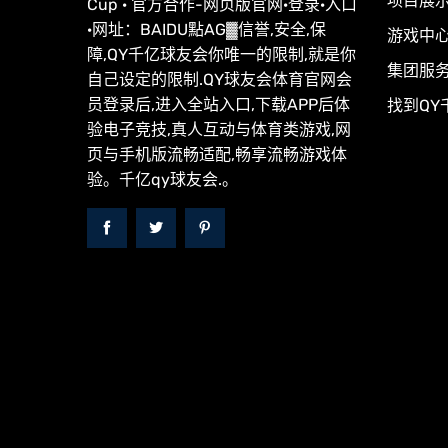
项目展
Cup · 官方合作-网页版官网·登录·入口
·网址：BAIDU點AG▓信誉,安全,保
游戏中
障,QY千亿球友会你唯一的限制,就是你
集团服
自己设定的限制.QY球友会体育官网会
员登录后,进入全站入口,下载APP后体
找到QY
验电子竞技,真人互动与体育类游戏,网
页与手机版流畅适配,畅享流畅游戏体
验。千亿qy球友会.。