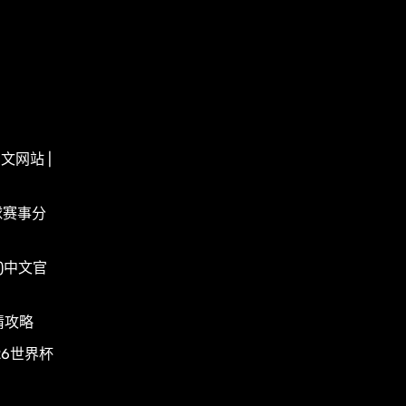
文网站 |
球赛事分
up)中文官
猜攻略
26世界杯