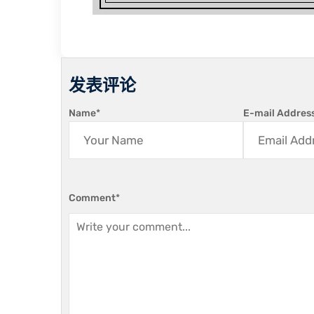
发表评论
Name
*
E-mail Addres
Comment
*