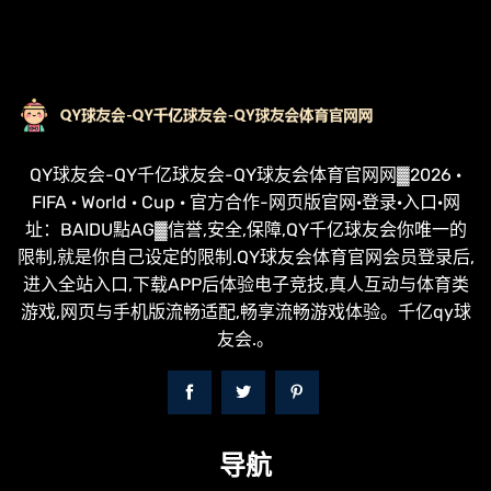
QY球友会-QY千亿球友会-QY球友会体育官网网▓2026 ·
FIFA · World · Cup · 官方合作-网页版官网·登录·入口·网
址：BAIDU點AG▓信誉,安全,保障,QY千亿球友会你唯一的
限制,就是你自己设定的限制.QY球友会体育官网会员登录后,
进入全站入口,下载APP后体验电子竞技,真人互动与体育类
游戏,网页与手机版流畅适配,畅享流畅游戏体验。千亿qy球
友会.。
导航