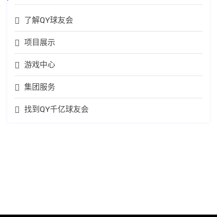
了解QY球友会
项目展示
游戏中心
集团服务
找到QY千亿球友会