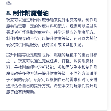
级。
8. 制作附魔卷轴
玩家可以通过制作附魔卷轴来提升附魔等级。制作附
魔卷轴需要一定的附魔材料和配方。玩家可以通过购
买或者打怪获取附魔材料，并学习相应的附魔配方。
制作附魔卷轴不仅可以提升附魔等级，还可以为其他
玩家提供附魔服务，获得金币或者其他奖励。
提升附魔等级是魔兽世界：燃烧的远征中的重要目标
之一。玩家可以通过完成任务、打怪、购买附魔材
料、寻找附魔师学习新技能、参加团队副本和制作附
魔卷轴等多种方法来提升附魔等级。不同的方法适用
于不同的玩家，玩家可以根据自己的需求和时间安排
选择适合自己的提升方式。希望本文对玩家们提升附
魔等级有所帮助。