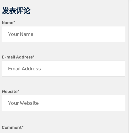
发表评论
Name
*
E-mail Address
*
Website
*
Comment
*