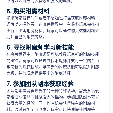
还可以为自己的装备添加强大的属性。
5. 购买附魔材料
如果玩家没有时间或者不想通过打怪获取附魔材料，
还可以选择购买。在魔兽世界中，有很多玩家会在拍
卖行上出售附魔材料。玩家可以通过购买这些材料来
提升自己的附魔等级。
6. 寻找附魔师学习新技能
在魔兽世界中，附魔师是可以教授玩家新的附魔技能
的NPC。玩家可以通过寻找附魔师并支付一定的金币
学习新的附魔技能。学习新的附魔技能可以提升附魔
等级，并为玩家提供更多的附魔选择。
7. 参加团队副本获取经验
团队副本是魔兽世界中的一种特殊活动，需要多名玩
家组成队伍共同挑战强大的怪物。参加团队副本可以
获得大量的经验，同时也有机会获得稀有的附魔材
料。通过参加团队副本，玩家可以快速提升附魔等